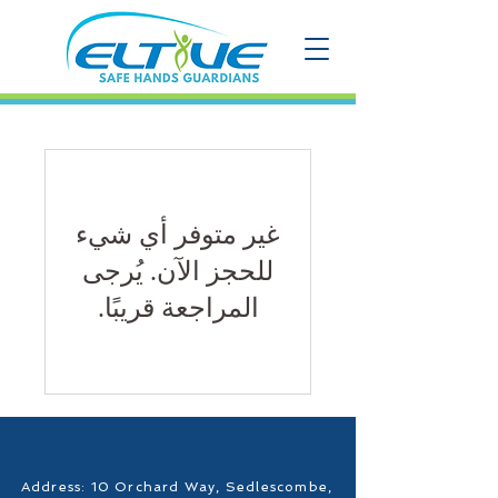
غير متوفر أي شيء
للحجز الآن. يُرجى
المراجعة قريبًا.
Address: 10 Orchard Way, Sedlescombe,